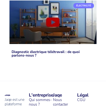
ÉLECTRICITÉ
Diagnostic électrique télétravail : de quoi
parlons-nous ?
L'entreprise
Jaqe
Légal
Jaqe est une
Qui sommes-
Nous
CGU
plateforme
nous ?
contacter