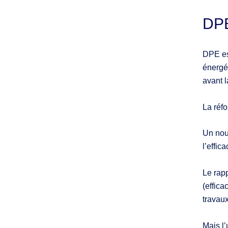
DPE
DPE es
énergét
avant l
La réfo
Un nou
l’effic
Le rap
(effica
travaux
Mais l’