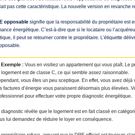
it pas cette caractéristique. La nouvelle version en revanche re
E opposable
signifie que la responsabilité du propriétaire est
ance énergétique. C’est-à-dire que si le locataire ou l’acquéreu
ique, il peut se retourner contre le propriétaire. L’étiquette dé
pposable.
 Exemple :
Vous en visitiez un appartement qui vous plaît. Le p
 logement est de classe C, ce qui semble assez raisonnable.
pendant, vous êtes un peu sceptique. En effet, vous avez déjà 
s factures d’énergie vous paraissent désormais plus élevées. V
ofessionnel pour effectuer votre propre diagnostic énergétique.
 diagnostic révèle que le logement est en fait classé en catégori
us lui demandez de réduire le loyer en conséquence.
 propriétaire refuse, arguant que le DPE officiel est toujours c