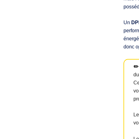
posséda
Un
DP
perform
énergét
donc o
✏️
du
Ce
vo
pr
Le
vo
Le