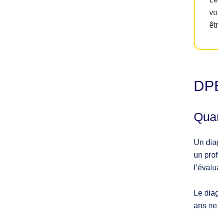
vo
êt
DPE
Quan
Un diag
un prof
l’évalu
Le diag
ans ne 