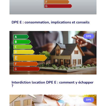
DPE E : consommation, implications et conseils
DPE
Interdiction location DPE E : comment y échapper
?
DPE