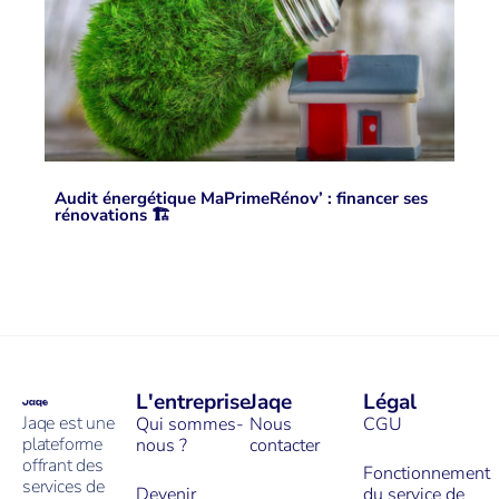
Audit énergétique MaPrimeRénov’ : financer ses
rénovations 🏗
L'entreprise
Jaqe
Légal
Jaqe est une
Qui sommes-
Nous
CGU
plateforme
nous ?
contacter
offrant des
Fonctionnement
services de
Devenir
du service de