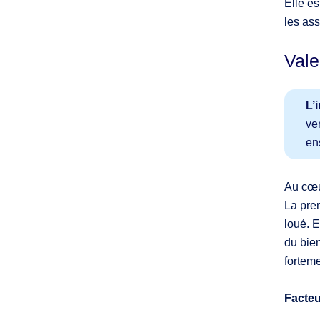
Elle es
les ass
Vale
L’
ve
en
Au cœur
La prem
loué. E
du bien
forteme
Facteu