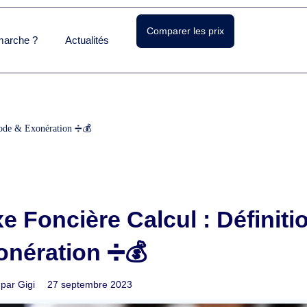
Comparer les prix
arche ?
Actualités
hode & Exonération ➗💰
e Foncière Calcul : Définit
onération ➗💰
 par
Gigi
27 septembre 2023