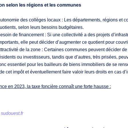
ion selon les régions et les communes
utonomie des collèges locaux : Les départements, régions et com
uotients, selon leurs besoins budgétaires.
esoin de financement : Si une collectivité a des projets d’infras
mportants, elle peut décider d’augmenter ce quotient pour couvr
ttractivité de la zone : Certaines communes peuvent décider de 
ésidents ou investisseurs, tandis que d’autres, très prisées, peu
donc essentiel pour les bailleurs de biens immobiliers de se re
de cet impôt et éventuellement faire valoir leurs droits en cas d’
ce en 2023, la taxe foncière connaît une forte hausse :
sudouest.fr
: