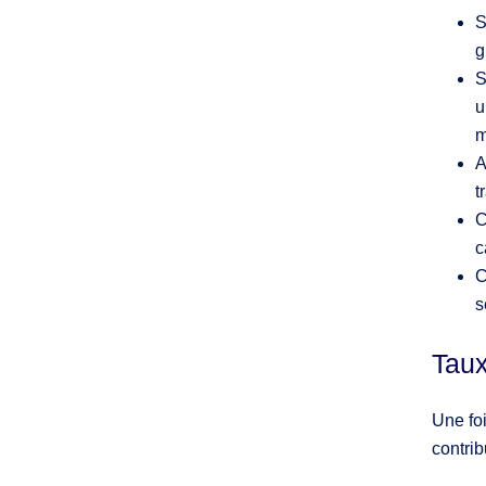
S
g
S
u
m
A
t
C
c
C
s
Taux
Une foi
contrib