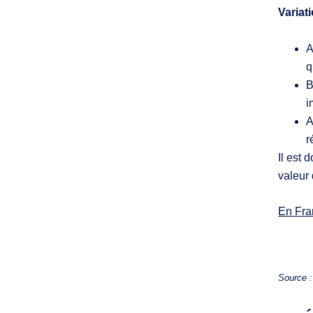
Variat
A
q
B
i
A
r
Il est 
valeur 
En Fran
Source 